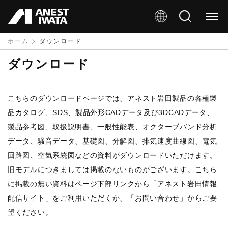
メ
イ
ン
ホーム
ダウンロード
コ
ダウンロード
ン
テ
こちらのダウンロードページでは、アネスト岩田製品の各種製
ン
品カタログ、SDS、製品外形CADデータ及び3DCADデータ、
ツ
製品参考図、取扱説明書、一般性能表、オクターブバンド分析
に
データ、騒音データ、基礎図、分解図、排気速度曲線図、電気
移
回路図、空気系統図などの資料がダウンロードいただけます。
旧モデルにつきましては掲載のないものがございます。こちら
動
に掲載の無い資料はページ下部リンクから「アネスト岩田情報
配信サイト」をご利用いただくか、「お問い合わせ」からご要
望ください。