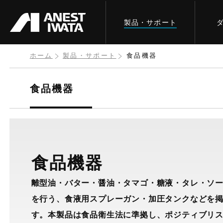
メ
製品・サポート
イ
ン
コ
ホーム
製品・サポート
食品機器
ン
テ
食品機器
ン
ツ
に
移
食品機器​
動
離型油・バター・醤油・タマゴ・糖液・タレ・ソ
を行う、食液用スプレーガン・加圧タンクなどを
す。本製品は食品衛生法に準拠し、ポジティブリ