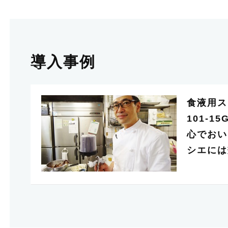
導入事例
食液用ス
101-
心でおい
シエに