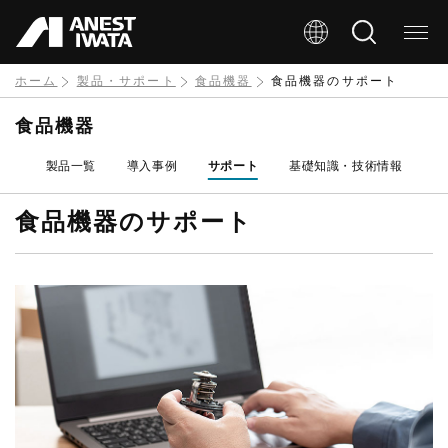
メ
イ
ン
ホーム
製品・サポート
食品機器
食品機器のサポート
コ
食品機器
ン
製品一覧
導入事例
サポート
基礎知識・技術情報
テ
ン
食品機器のサポート
ツ
に
移
動