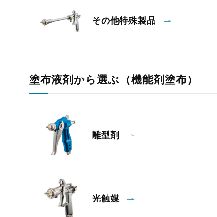
その他特殊製品
塗布液剤から選ぶ（機能剤塗布）
離型剤
光触媒