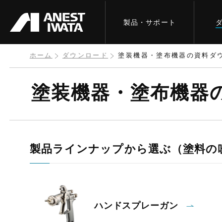
メ
製品・サポート
イ
ン
コ
ホーム
ダウンロード
塗装機器・塗布機器の資料ダ
ン
塗装機器・塗布機器
テ
ン
ツ
に
製品ラインナップから選ぶ（塗料の
移
動
ハンドスプレーガン