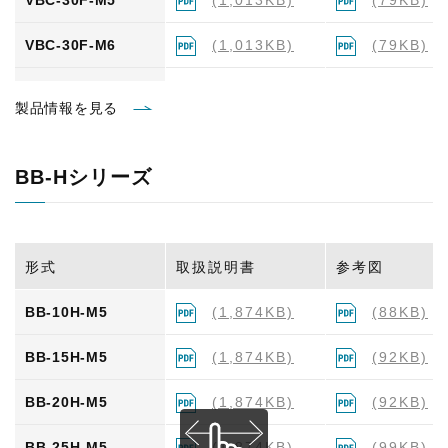
VBC-30F-M5
(1,013KB)
(79KB)
VBC-30F-M6
(1,013KB)
(79KB)
VBC-35F-M5
(1,013KB)
(77KB)
製品情報を見る
VBC-35F-M6
(1,013KB)
(78KB)
BB-Hシリーズ
VBC-40F-M5
(1,013KB)
(78KB)
VBC-40F-M6
(1,013KB)
(76KB)
形式
取扱説明書
参考図
VBC-50F-M5
(1,013KB)
(83KB)
BB-10H-M5
(1,874KB)
(88KB)
VBC-50F-M6
(1,013KB)
(82KB)
BB-15H-M5
(1,874KB)
(92KB)
BB-20H-M5
(1,874KB)
(92KB)
BB-25H-M5
(1,874KB)
(99KB)