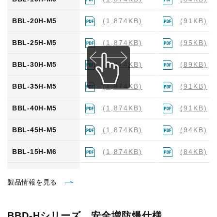
BB-35H-M6
(1,874KB)
(92KB)
BBL-20H-M5
(1,874KB)
(91KB)
BB-40H-M6
(1,874KB)
(94KB)
BBL-25H-M5
(1,874KB)
(95KB)
BB-45H-M6
(1,874KB)
(92KB)
BBL-30H-M5
(1,874KB)
(89KB)
BBL-35H-M5
(1,874KB)
(91KB)
BBL-40H-M5
(1,874KB)
(91KB)
BBL-45H-M5
(1,874KB)
(94KB)
BBL-15H-M6
(1,874KB)
(84KB)
BBL-20H-M6
(1,874KB)
(91KB)
製品情報を見る
BBL-25H-M6
(1,874KB)
(95KB)
BBD-Hシリーズ 安全増防爆仕様