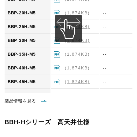
BBR-40H-M6
(1,874KB)
(88KB)
BBP-20H-M5
(1,874KB)
--
BBR-45H-M6
(1,874KB)
(100KB)
BBP-25H-M5
(1,874KB)
--
BBP-30H-M5
(1,874KB)
--
BBP-35H-M5
(1,874KB)
--
BBP-40H-M5
(1,874KB)
--
BBP-45H-M5
(1,874KB)
--
BBP-10H-M6
(1,874KB)
--
製品情報を見る
BBP-15H-M6
(1,874KB)
--
BBH-Hシリーズ 高天井仕様
BBP-20H-M6
(1,874KB)
--
BBP-25H-M6
(1,874KB)
--