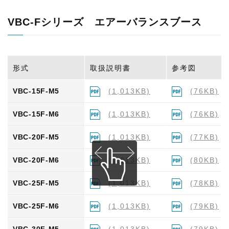
VBP-25F-M6
(2,180KB)
(75KB)
VBC-Fシリーズ エアーバランスブース
VBP-30F-M6
(2,180KB)
(75KB)
VBP-35F-M6
(2,180KB)
(74KB)
形式
取扱説明書
参考図
VBP-40F-M6
(2,180KB)
(70KB)
VBC-15F-M5
(1,013KB)
(76KB)
VBP-50F-M6
(2,180KB)
(71KB)
VBC-15F-M6
(1,013KB)
(76KB)
VBC-20F-M5
(1,013KB)
(77KB)
VBC-20F-M6
(1,013KB)
(80KB)
VBC-25F-M5
(1,013KB)
(78KB)
VBC-25F-M6
(1,013KB)
(79KB)