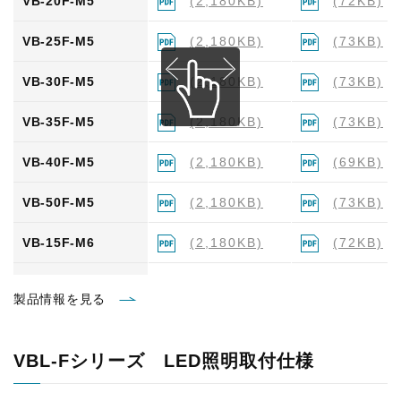
VB-20F-M5
(2,180KB)
(72KB)
VB-25F-M5
(2,180KB)
(73KB)
VB-30F-M5
(2,180KB)
(73KB)
VB-35F-M5
(2,180KB)
(73KB)
VB-40F-M5
(2,180KB)
(69KB)
VB-50F-M5
(2,180KB)
(73KB)
VB-15F-M6
(2,180KB)
(72KB)
VB-20F-M6
(2,180KB)
(72KB)
製品情報を見る
VB-25F-M6
(2,180KB)
(73KB)
VBL-Fシリーズ LED照明取付仕様
VB-30F-M6
(2,180KB)
(73KB)