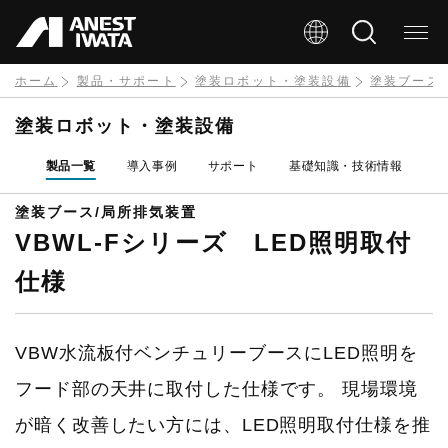
メ
イ
ン
ホーム
製品・サポート
塗装ロボット・塗装設備
塗装ブース
コ
塗装ロボット・塗装設備
ン
製品一覧
導入事例
サポート
基礎知識・技術情報
テ
ン
塗装ブース/局所排気装置
VBWL-Fシリーズ LED照明取付
ツ
に
仕様
移
動
VBW水流板付ベンチュリーブースにLED照明を
フード部の天井に取付した仕様です。 現場環境
が暗く改善したい方には、LED照明取付仕様を推