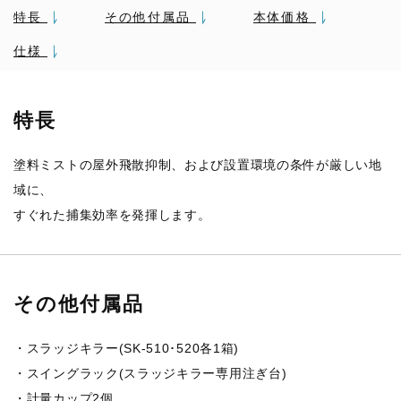
特長
その他付属品
本体価格
仕様
特長
塗料ミストの屋外飛散抑制、および設置環境の条件が厳しい地
域に、
すぐれた捕集効率を発揮します。
その他付属品
・スラッジキラー(SK-510･520各1箱)
・スイングラック(スラッジキラー専用注ぎ台)
・計量カップ2個