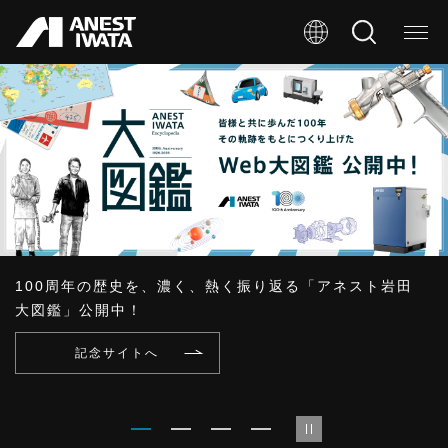
メ
イ
ン
コ
ン
テ
ン
ツ
に
100周年の歴史を、濃く、熱く振り返る「アネスト岩田
移
大図鑑」公開中！
動
記念サイトへ