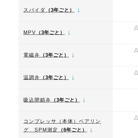
スパイダ
（3年ごと）
MPV
（3年ごと）
電磁弁
（3年ごと）
温調弁
（3年ごと）
吸込閉鎖弁
（3年ごと）
コンプレッサ（本体）ベアリン
グ SPM測定
（6年ごと）