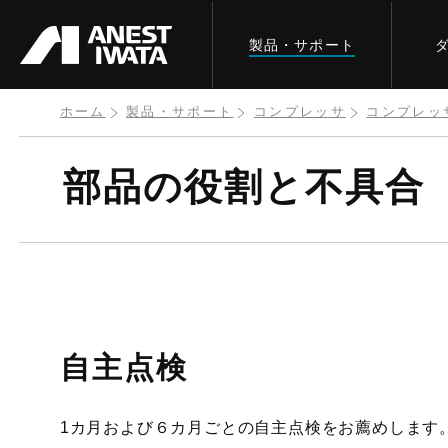
メ
製品・サポート
イ
ン
コ
ホーム
製品・サポート
コンプレッサ
コンプレッ
ン
部品の役割と不具合
テ
ン
ツ
に
移
動
自主点検
1カ月および６カ月ごとの自主点検をお薦めします