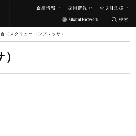
企業情報
採用情報
お取引先様
Global Network
検索
具合（スクリューコンプレッサ）
サ）