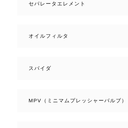
吸込みフィルタが目詰まりすると空気を吸い
セパレータエレメント
ます。
オイルセパレータタンク内にあり、オイルと
エレメントが目詰まりしたり劣化するとオイ
オイルフィルタ
正常に行われなくなり、オイルの消費量が増
オイルをきれいに保ち、機械寿命を短くしな
オイルが劣化して汚れるとシール性や冷却性
スパイダ
す。
モータカップリングの中にある部品で、モー
緩和します。
MPV（ミニマムプレッシャーバルブ）
定期的に交換しないとモータの振動や突発的
圧縮機本体にオイルを注入するために、セパ