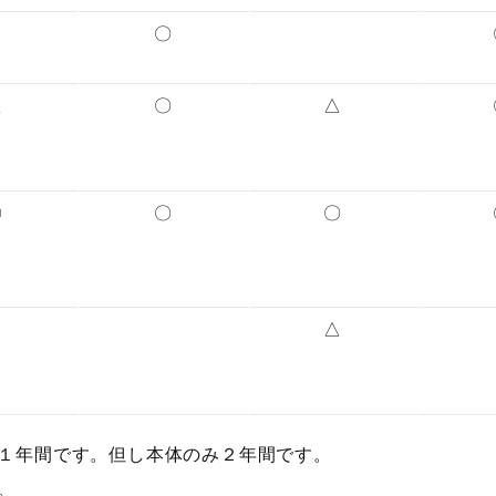
〇
△
〇
△
〇
〇
〇
△
１年間です。但し本体のみ２年間です。
。