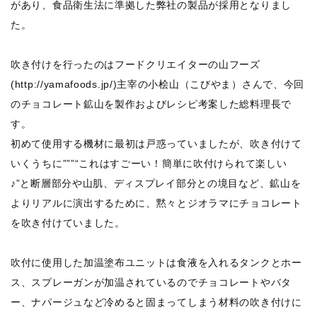
があり、食品衛生法に準拠した弊社の製品が採用となりまし
た。
吹き付けを行ったのはフードクリエイターの山フーズ
(http://yamafoods.jp/)主宰の小桧山（こびやま）さんで、今回
のチョコレート鉱山を製作およびレシピ考案した総料理長で
す。
初めて使用する機材に最初は戸惑っていましたが、吹き付けて
いくうちに”””“これはすごーい！簡単に吹付けられて楽しい
♪”と断層部分や山肌、ディスプレイ部分との境目など、鉱山を
よりリアルに演出するために、黙々とジオラマにチョコレート
を吹き付けていました。
吹付に使用した加温塗布ユニットは食液を入れるタンクとホー
ス、スプレーガンが加温されているのでチョコレートやバタ
ー、ナパージュなど冷めると固まってしまう材料の吹き付けに