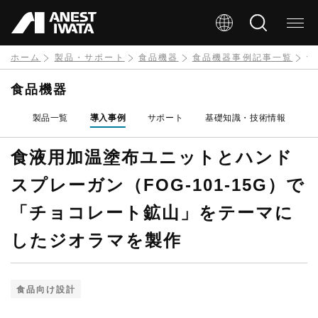
メ
イ
ン
ホーム
製品・サポート
食品機器
食品機器事例記事一覧
食
コ
食品機器
ン
製品一覧
導入事例
サポート
基礎知識・技術情報
テ
ン
食液用加温塗布ユニットとハンド
ツ
スプレーガン（FOG-101-15G）で
に
「チョコレート鉱山」をテーマに
移
したジオラマを製作
動
食品向け設計