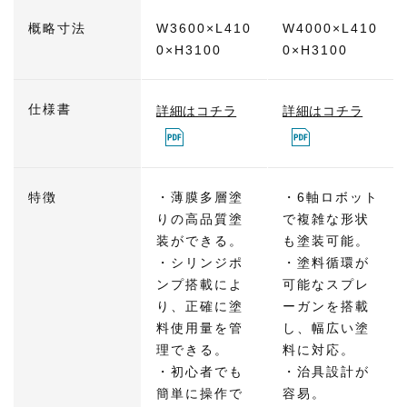
概略寸法
W3600×L410
W4000×L410
0×H3100
0×H3100
仕様書
詳細はコチラ
詳細はコチラ
特徴
・薄膜多層塗
・6軸ロボット
りの高品質塗
で複雑な形状
装ができる。
も塗装可能。
・シリンジポ
・塗料循環が
ンプ搭載によ
可能なスプレ
り、正確に塗
ーガンを搭載
料使用量を管
し、幅広い塗
理できる。
料に対応。
・初心者でも
・治具設計が
簡単に操作で
容易。