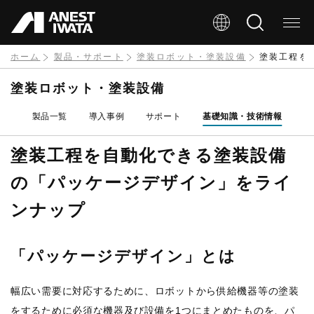
メ
イ
ン
ホーム
製品・サポート
塗装ロボット・塗装設備
塗装工程を
コ
塗装ロボット・塗装設備
ン
製品一覧
導入事例
サポート
基礎知識・技術情報
テ
ン
塗装工程を自動化できる塗装設備
ツ
の「パッケージデザイン」をライ
に
ンナップ
移
動
「パッケージデザイン」とは
幅広い需要に対応するために、ロボットから供給機器等の塗装
をするために必須な機器及び設備を1つにまとめたものを、パ