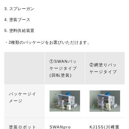
スプレーガン
塗装ブース
塗料供給装置
・2種類のパッケージをお選びいただけます。
①SWANパッ
②網塗りパッ
ケージタイプ
ケージタイプ
(回転塗装)
パッケージイ
メージ
塗装ロボット
SWANpro
KJ155(川﨑重