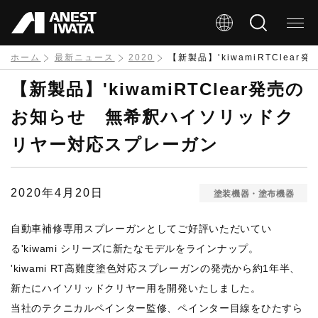
メ
イ
ン
ホーム
最新ニュース
2020
【新製品】'kiwamiRTCl
コ
【新製品】'kiwamiRTClear発売の
ン
お知らせ 無希釈ハイソリッドク
テ
リヤー対応スプレーガン
ン
ツ
に
2020年4月20日
塗装機器・塗布機器
移
自動車補修専用スプレーガンとしてご好評いただいてい
動
る'kiwami シリーズに新たなモデルをラインナップ。
'kiwami RT高難度塗色対応スプレーガンの発売から約1年半、
新たにハイソリッドクリヤー用を開発いたしました。
当社のテクニカルペインター監修、ペインター目線をひたすら