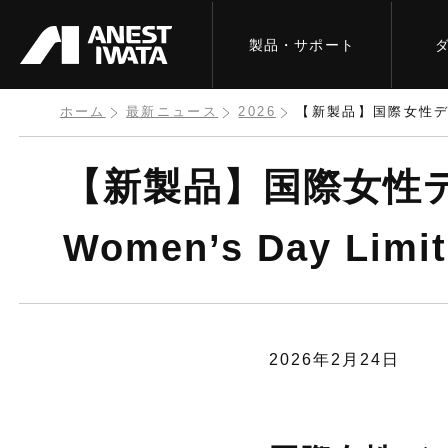
メ
製品・サポート
イ
ン
コ
ホーム
最新ニュース
2026
【新製品】国際女性デーを記念
ン
【新製品】国際女性デーを
テ
ン
Women’s Day Lim
ツ
に
移
動
2026年2月24日