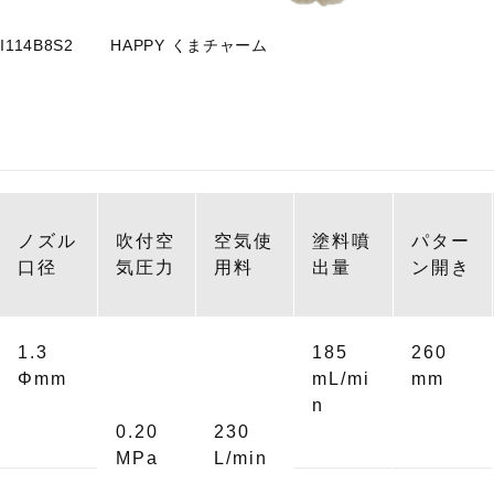
I114B8S2
HAPPY くまチャーム
ノズル
吹付空
空気使
塗料噴
パター
口径
気圧力
用料
出量
ン開き
1.3
185
260
Φmm
mL/mi
mm
n
0.20
230
MPa
L/min