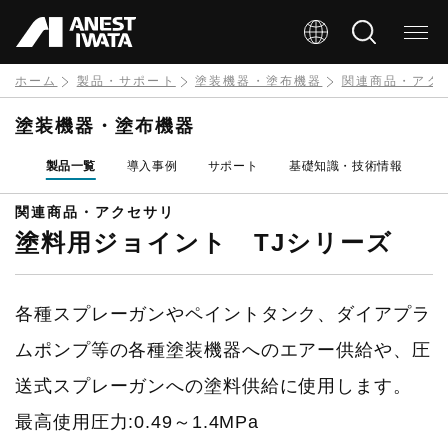
メ
イ
ン
ホーム
製品・サポート
塗装機器・塗布機器
関連商品・アク
コ
塗装機器・塗布機器
ン
製品一覧
導入事例
サポート
基礎知識・技術情報
テ
ン
関連商品・アクセサリ
塗料用ジョイント TJシリーズ
ツ
に
移
各種スプレーガンやペイントタンク、ダイアプラ
動
ムポンプ等の各種塗装機器へのエアー供給や、圧
送式スプレーガンへの塗料供給に使用します。
最高使用圧力:0.49～1.4MPa