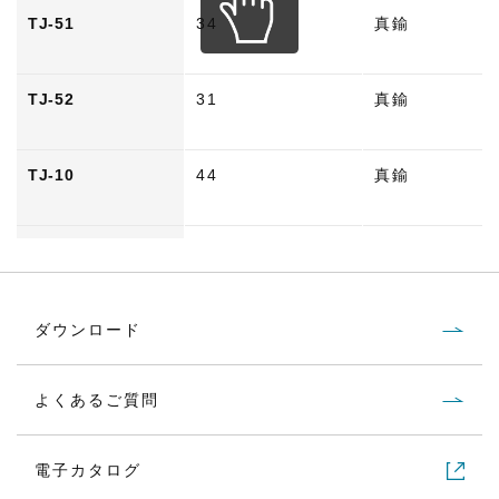
TJ-51
34
真鍮
TJ-52
31
真鍮
TJ-10
44
真鍮
TJ-11
111
真鍮
TJ-14
14
真鍮
ダウンロード
よくあるご質問
TJ-18
68
真鍮／黄銅
電子カタログ