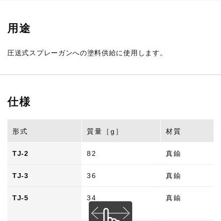
用途
圧送式スプレーガンへの塗料供給に使用します。
仕様
形式
質量［g］
材質
TJ-2
82
真鍮
TJ-3
36
真鍮
TJ-5
34
真鍮