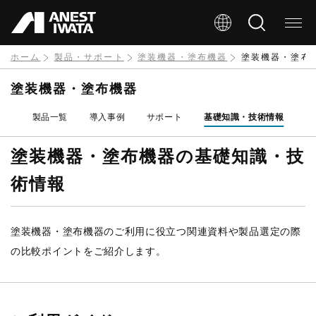
メ
イ
ン
ホーム
製品・サポート
塗装機器・塗布機器
塗装機器・塗布
コ
塗装機器・塗布機器
ン
製品一覧
導入事例
サポート
基礎知識・技術情報
テ
ン
塗装機器・塗布機器の基礎知識・技
ツ
術情報
に
移
塗装機器・塗布機器のご利用に役立つ関連資料や製品選定の際
動
の比較ポイントをご紹介します。