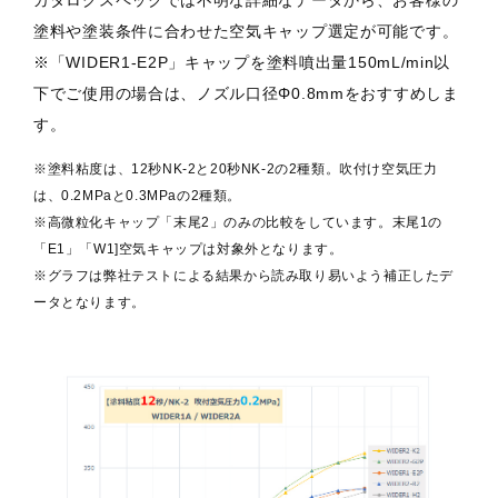
カタログスペックでは不明な詳細なデータから、お客様の
塗料や塗装条件に合わせた空気キャップ選定が可能です。
※「WIDER1-E2P」キャップを塗料噴出量150mL/min以
下でご使用の場合は、ノズル口径Φ0.8mmをおすすめしま
WIDER1A-
圧送式
1.0
10E1V
す。
※塗料粘度は、12秒NK-2と20秒NK-2の2種類。吹付け空気圧力
は、0.2MPaと0.3MPaの2種類。
WIDER1A-13H2
圧送式
1.3
※高微粒化キャップ「末尾2」のみの比較をしています。末尾1の
「E1」「W1]空気キャップは対象外となります。
※グラフは弊社テストによる結果から読み取り易いよう補正したデ
WIDER1A-
圧送式
1.3
ータとなります。
13H2V
WIDER1A-15H2
圧送式
1.5