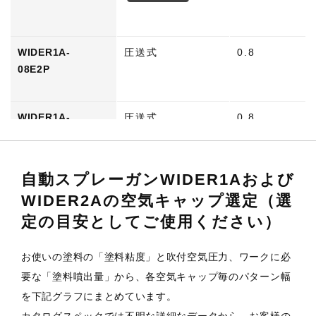
WIDER1A-
圧送式
0.8
08E2P
WIDER1A-
圧送式
0.8
08E2PV
自動スプレーガンWIDER1Aおよび
WIDER1A-
圧送式
1.0
WIDER2Aの空気キャップ選定（選
10E2P
定の目安としてご使用ください）
WIDER1A-
圧送式
1.0
お使いの塗料の「塗料粘度」と吹付空気圧力、ワークに必
10E2PV
要な「塗料噴出量」から、各空気キャップ毎のパターン幅
を下記グラフにまとめています。
WIDER1A-10E1
圧送式
1.0