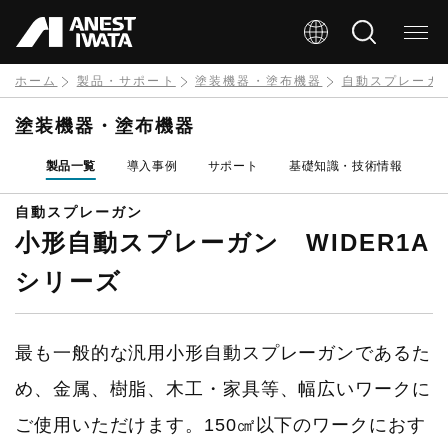
メ
イ
ン
ホーム
製品・サポート
塗装機器・塗布機器
自動スプレーガ
コ
塗装機器・塗布機器
ン
製品一覧
導入事例
サポート
基礎知識・技術情報
テ
ン
自動スプレーガン
小形自動スプレーガン WIDER1A
ツ
に
シリーズ
移
動
最も一般的な汎用小形自動スプレーガンであるた
め、金属、樹脂、木工・家具等、幅広いワークに
ご使用いただけます。150㎠以下のワークにおす