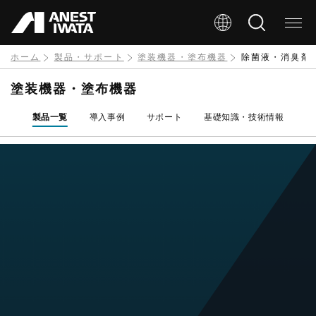
メ
イ
ン
ホーム
製品・サポート
塗装機器・塗布機器
除菌液・消臭剤
コ
塗装機器・塗布機器
ン
製品一覧
導入事例
サポート
基礎知識・技術情報
テ
ン
ツ
に
移
動