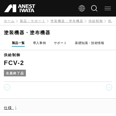
メ
イ
ン
ホーム
製品・サポート
塗装機器・塗布機器
供給制御
供給
コ
塗装機器・塗布機器
ン
製品一覧
導入事例
サポート
基礎知識・技術情報
テ
ン
供給制御
FCV-2
ツ
に
生産終了品
移
動
仕様