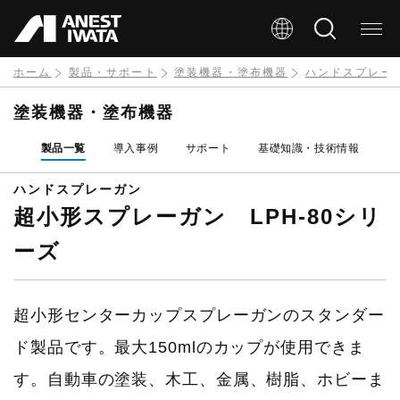
メ
イ
ン
ホーム
製品・サポート
塗装機器・塗布機器
ハンドスプレー
コ
塗装機器・塗布機器
ン
製品一覧
導入事例
サポート
基礎知識・技術情報
テ
ン
ハンドスプレーガン
超小形スプレーガン LPH-80シリ
ツ
に
ーズ
移
動
超小形センターカップスプレーガンのスタンダー
ド製品です。最大150mlのカップが使用できま
す。自動車の塗装、木工、金属、樹脂、ホビーま