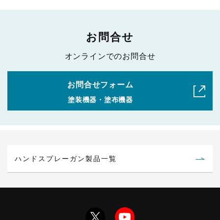
WIDER1-18N1S
吸上式
1.8
お問合せ
WIDER1-10E1G
重力式
1.0
オンラインでのお問合せ
WIDER1-13K1G
重力式
1.3
お問合せフォーム
WIDER1-13H2G
重力式
1.3
塗装機器・塗布機器
WIDER1-13H4G
重力式
1.3
ハンドスプレーガン製品一覧
WIDER1-15K1G
重力式
1.5
WIDER1-15H2G
重力式
1.5