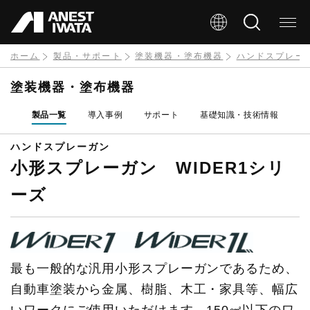
メ
イ
ン
ホーム
製品・サポート
塗装機器・塗布機器
ハンドスプレー
コ
塗装機器・塗布機器
ン
製品一覧
導入事例
サポート
基礎知識・技術情報
テ
ン
ハンドスプレーガン
小形スプレーガン WIDER1シリ
ツ
に
ーズ
移
動
最も一般的な汎用小形スプレーガンであるため、
自動車塗装から金属、樹脂、木工・家具等、幅広