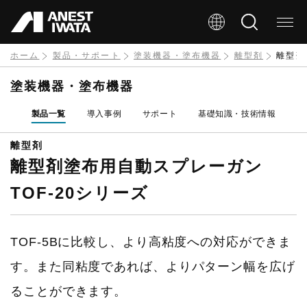
メ
イ
ン
ホーム
製品・サポート
塗装機器・塗布機器
離型剤
離型剤
コ
塗装機器・塗布機器
ン
製品一覧
導入事例
サポート
基礎知識・技術情報
テ
ン
離型剤
離型剤塗布用自動スプレーガン
ツ
に
TOF-20シリーズ
移
動
TOF-5Bに比較し、より高粘度への対応ができま
す。また同粘度であれば、よりパターン幅を広げ
ることができます。