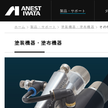
メ
製品・サポート
イ
ン
コ
ホーム
製品・サポート
塗装機器・塗布機器
その
ン
テ
塗装機器・塗布機器
ン
ツ
に
移
動