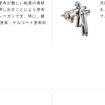
塗布が難しい粘度の液材
汎
押し出すことにより塗布
を
レーガンです。特に、建
で
き塗装、ゲルコート塗布向