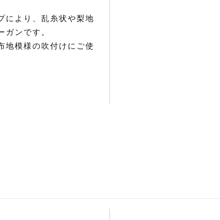
プにより、乱糸状や梨地
ーガンです。
布地模様の吹付けにご使