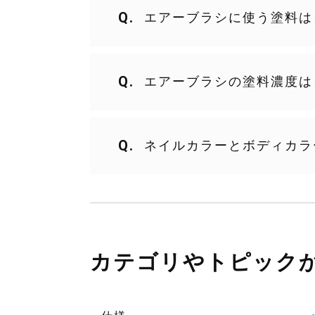
エアーブラシに使う塗料は
用途によって、使用する塗料が
エアーブラシの塗料濃度は
・カスタムペイント・ファイン
水と同等濃度が目安です。
（2液ウレタン塗料の場合は硬
ネイルカラーとボディカラ
・専用のシンナーまたは、水で
・ネイルアート ⇒ 水性アク
・スプレーガンでご使用時より
・ボディアート ⇒ 専用の油
基本的にはネイルカラーは水性
・ファインアートなど絵を書く
※テフロンパッキンを採用して
※エアーブラシの塗料といって
カテゴリやトピック
＜使用できない塗料＞