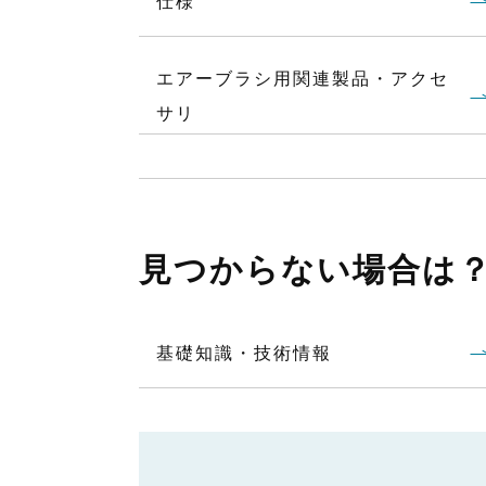
仕様
・希釈ができないもの、高濃度
・粒子があるもの（メタリック
・摩耗性の高いもの
エアーブラシ用関連製品・アクセ
・強酸 薬品
サリ
見つからない場合は
基礎知識・技術情報