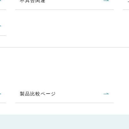
不具合関連
だとノズルが詰まってしまうため
塗料など）
？
製品比較ページ