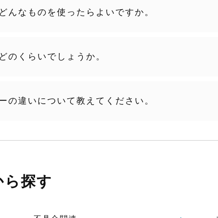
どんなものを使ったらよいですか。
異なります。
どのくらいでしょうか。
アート ⇒ 自動車補修用塗料が主
化剤なしで使用することが多いです。）
ーの違いについて教えてください。
希釈してください。
リル塗料
、シンナーを1～3割増しにしてください。
性塗料
、ボディカラーはアルコール系です。
ペインターは2倍～3倍希釈しています。
いるので、溶剤も使用可能です。
も、何を塗るかによって変わってきますが、下記以外の塗料
から探す