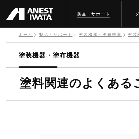
メ
製品・サポート
イ
ン
コ
ホーム
製品・サポート
塗装機器・塗布機器
塗装
ン
テ
塗装機器・塗布機器
ン
ツ
塗料関連のよくある
に
移
動