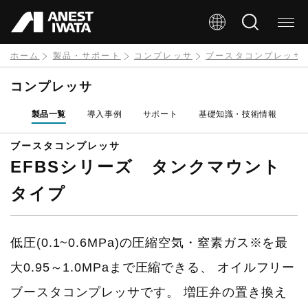
メ
イ
ン
ホーム
製品・サポート
コンプレッサ
ブースタコンプレッサ
コ
コンプレッサ
ン
製品一覧
導入事例
サポート
基礎知識・技術情報
テ
ン
ブースタコンプレッサ
EFBSシリーズ タンクマウント
ツ
に
タイプ
移
動
低圧(0.1~0.6MPa)の圧縮空気・窒素ガス※を最
大0.95～1.0MPaまで圧縮できる、 オイルフリー
ブースタコンプレッサです。 増圧弁の置き換え