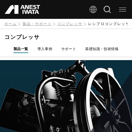
メ
イ
ン
ホーム
製品・サポート
コンプレッサ
レシプロコンプレッサ
コ
コンプレッサ
ン
製品一覧
導入事例
サポート
基礎知識・技術情報
テ
ン
ツ
に
移
動