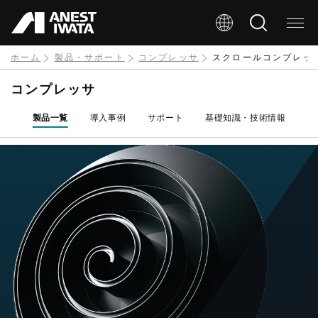
メ
イ
ン
ホーム
製品・サポート
コンプレッサ
スクロールコンプレッ
コ
コンプレッサ
ン
製品一覧
導入事例
サポート
基礎知識・技術情報
テ
ン
ツ
に
移
動