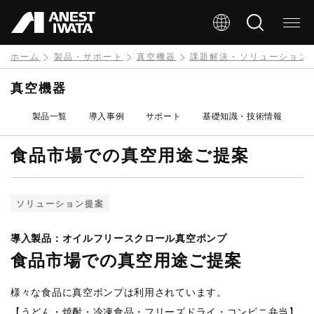
メ
イ
ン
ホーム
製品・サポート
真空機器
課題解決・ソリューション
コ
真空機器
ン
製品一覧
導入事例
サポート
基礎知識・技術情報
テ
ン
食品市場での真空用途ご提案
ツ
に
ソリューション提案
移
動
導入製品：オイルフリースクロール真空ポンプ
食品市場での真空用途ご提案
様々な食品に真空ポンプは利用されています。
【うどん・焼酎・冷凍食品・フリーズドライ・コンビニ弁当】