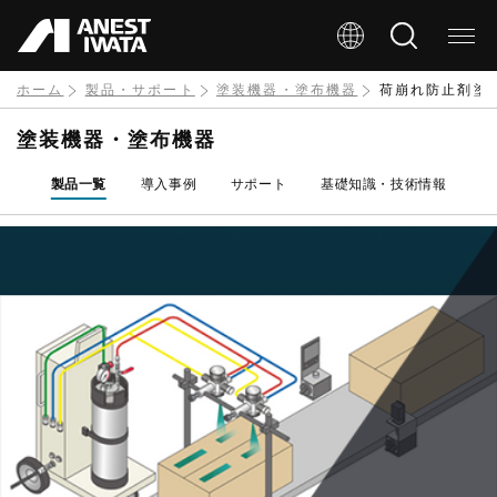
メ
イ
ン
ホーム
製品・サポート
塗装機器・塗布機器
荷崩れ防止剤塗
コ
塗装機器・塗布機器
ン
製品一覧
導入事例
サポート
基礎知識・技術情報
テ
ン
ツ
に
移
動