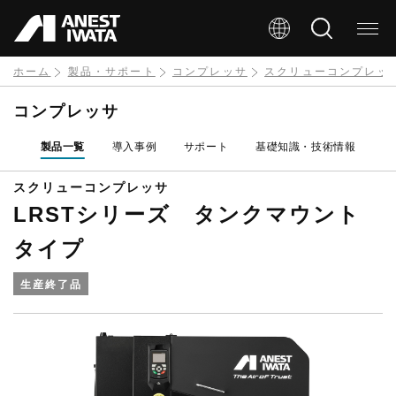
メ
イ
ン
ホーム
製品・サポート
コンプレッサ
スクリューコンプレッ
コ
コンプレッサ
ン
製品一覧
導入事例
サポート
基礎知識・技術情報
テ
ン
スクリューコンプレッサ
LRSTシリーズ タンクマウント
ツ
に
タイプ
移
生産終了品
動