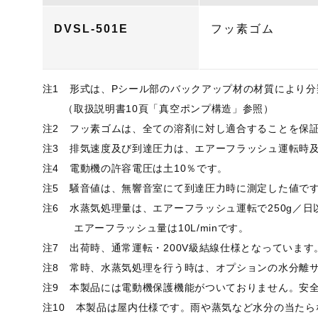
DVSL-501E
フッ素ゴム
注1 形式は、Pシール部のバックアップ材の材質により分
（取扱説明書10頁「真空ポンプ構造」参照）
注2 フッ素ゴムは、全ての溶剤に対し適合することを保
注3 排気速度及び到達圧力は、エアーフラッシュ運転時
注4 電動機の許容電圧は土10％です。
注5 騒音値は、無響音室にて到達圧力時に測定した値で
注6 水蒸気処理量は、エアーフラッシュ運転で250g／日以下
エアーフラッシュ量は10L/minです。
注7 出荷時、通常運転・200V級結線仕様となっています
注8 常時、水蒸気処理を行う時は、オプションの水分離
注9 本製品には電動機保護機能がついておりません。安
注10 本製品は屋内仕様です。雨や蒸気など水分の当た