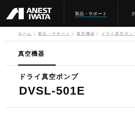
メ
製品・サポート
イ
ン
コ
ホーム
製品・サポート
真空機器
ドライ真空ポン
ン
テ
真空機器
ン
ツ
ドライ真空ポンプ
に
DVSL-501E
移
動